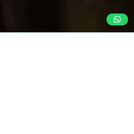
Información sobre las
caminatas
Refugio los Volcanes se encuentra justo al margen del Parque
Nacional Amboró, la administración de
Refugio los Volcanes
no puede garantizar la visualización de animales silvestres.
Aunque estos sí existen en la zona, ellos son muy tímidos y es
rara la oportunidad en la que aparecen.
Las caminatas nocturnas y en la madrugada
solo pueden
ser realizadas si las condiciones del clima favorecen, sin poner
en riesgo a los caminantes.